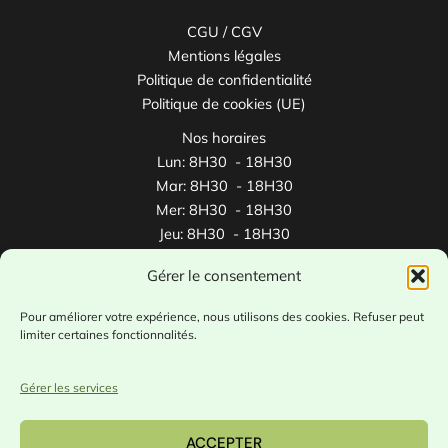
CGU / CGV
Mentions légales
Politique de confidentialité
Politique de cookies (UE)
Nos horaires
Lun: 8H30 - 18H30
Mar: 8H30 - 18H30
Mer: 8H30 - 18H30
Jeu: 8H30 - 18H30
Ven: 8H30 - 18H30
Gérer le consentement
Sam: 8H30 - 12H30
Pour améliorer votre expérience, nous utilisons des cookies. Refuser peut
limiter certaines fonctionnalités.
🎓 ​Partenaire avec
1jeune1solution.gouv.fr
/
alternance.emploi.gouv.fr
Gérer les services
ACCEPTER
Copyright © 2026
Formadéval -
RCS Bordeaux