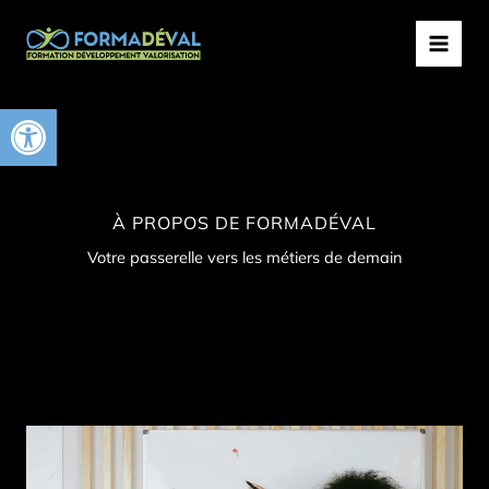
Aller
MAIN
au
MEN
contenu
Ouvrir la barre d’outils
À PROPOS DE FORMADÉVAL
Votre passerelle vers les métiers de demain