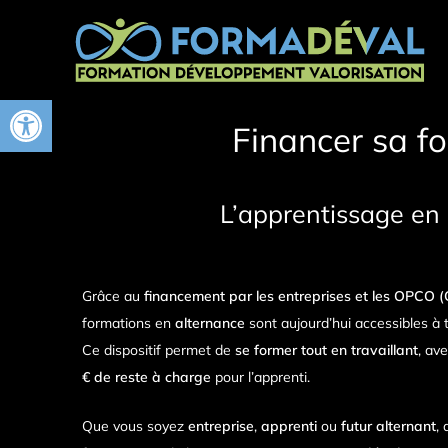
Aller
au
contenu
Ouvrir la barre d’outils
Financer sa f
L’apprentissage en
Grâce au
financement par les entreprises et les OPCO
formations en
alternance
sont aujourd’hui accessibles à t
Ce dispositif permet de
se former tout en travaillant
, av
€ de reste à charge
pour l’apprenti.
Que vous soyez
entreprise
,
apprenti
ou
futur alternant
,