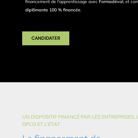
financement de l’apprentissage avec
Formadéval
, et co
diplômante 100 % financée
.
CANDIDATER
UN DISPOSITIF FINANCÉ PAR LES ENTREPRISES, 
OPCO ET L’ÉTAT