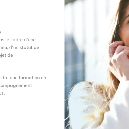
s
s le cadre d’une
nnu
, d’un
statut de
ojet de
indre une
formation en
compagnement
us.