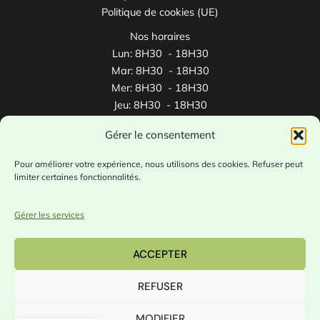
Politique de cookies (UE)
Nos horaires
Lun: 8H30 - 18H30
Mar: 8H30 - 18H30
Mer: 8H30 - 18H30
Jeu: 8H30 - 18H30
Ven: 8H30 - 18H30
Gérer le consentement
Sam: 8H30 - 12H30
Pour améliorer votre expérience, nous utilisons des cookies. Refuser peut
limiter certaines fonctionnalités.
🎓 ​Partenaire avec
1jeune1solution.gouv.fr
/
alternance.emploi.gouv.fr
Gérer les services
ACCEPTER
Copyright © 2026
Formadéval -
RCS Bordeaux
809 686 140
REFUSER
Organisme enregistré au n° 75 33 16679 33 auprès de
la préfecture de la région Nouvelle Aquitaine (cet
MODIFIER