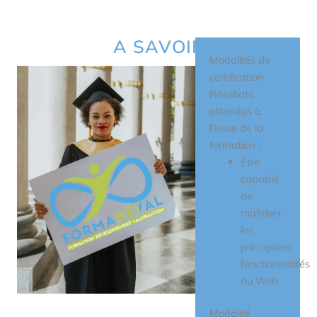
A SAVOIR
Modalités de
certification
Résultats
attendus à
l’issue de la
formation :
Être
capable
de
maîtriser
les
principales
fonctionnalités
du Web
Modalité