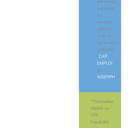
présentiel
à Bègles)
ou
prendre
contact
avec les
partenaires
adéquats
(
CAP
EMPLOI
ou
AGEFIPH
)
**Formation
éligible au
CPF.
Possibilité