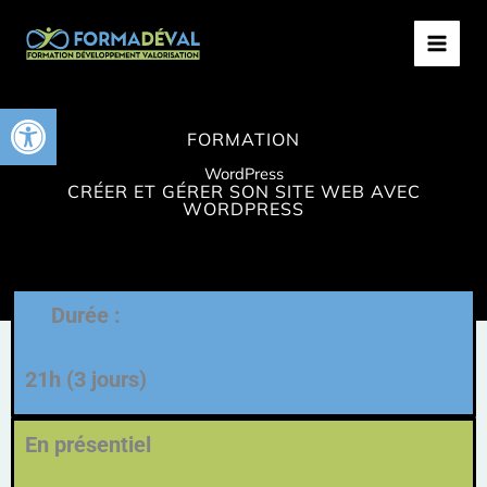
Aller
MAIN
au
MEN
contenu
Ouvrir la barre d’outils
FORMATION
WordPress
CRÉER ET GÉRER SON SITE WEB AVEC
WORDPRESS
Durée :
21h (3 jours)
En présentiel