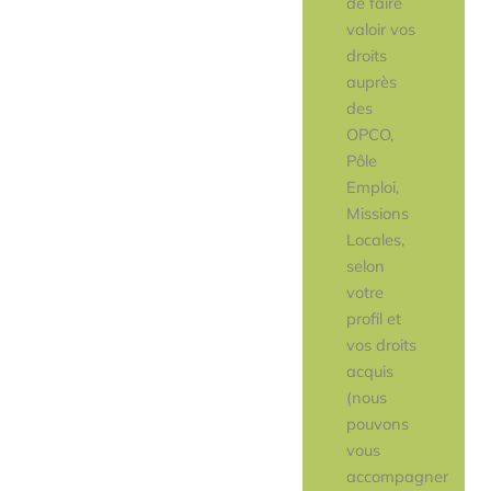
de faire
valoir vos
droits
auprès
des
OPCO,
Pôle
Emploi,
Missions
Locales,
selon
votre
profil et
vos droits
acquis
(nous
pouvons
vous
accompagner