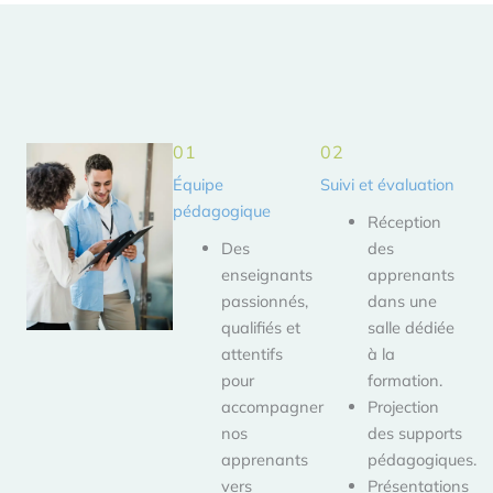
01
02
Équipe
Suivi et évaluation
pédagogique
Réception
Des
des
enseignants
apprenants
passionnés,
dans une
qualifiés et
salle dédiée
attentifs
à la
pour
formation.
accompagner
Projection
nos
des supports
apprenants
pédagogiques.
vers
Présentations