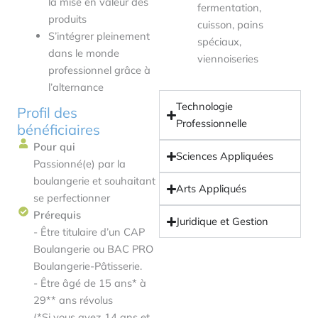
la mise en valeur des
fermentation,
produits
cuisson, pains
S’intégrer pleinement
spéciaux,
dans le monde
viennoiseries
professionnel grâce à
l’alternance
Technologie
Profil des
Professionnelle
bénéficiaires
Pour qui
Sciences Appliquées
Passionné(e) par la
boulangerie et souhaitant
Arts Appliqués
se perfectionner
Prérequis
Juridique et Gestion
- Être titulaire d’un CAP
Boulangerie ou BAC PRO
Boulangerie-Pâtisserie.
- Être âgé de 15 ans* à
29** ans révolus
(*Si vous avez 14 ans et