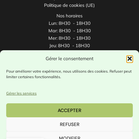
Politique de cookies (UE)
Nos horaires
Lun: 8H30 - 18H30
Mar: 8H30 - 18H30
Mer: 8H30 - 18H30
Jeu: 8H30 - 18H30
Ven: 8H30 - 18H30
Gérer le consentement
Sam: 8H30 - 12H30
Pour améliorer votre expérience, nous utilisons des cookies. Refuser peut
limiter certaines fonctionnalités.
🎓 ​Partenaire avec
1jeune1solution.gouv.fr
/
alternance.emploi.gouv.fr
Gérer les services
ACCEPTER
Copyright © 2026
Formadéval -
RCS Bordeaux
809 686 140
REFUSER
Organisme enregistré au n° 75 33 16679 33 auprès de
la préfecture de la région Nouvelle Aquitaine (cet
MODIFIER