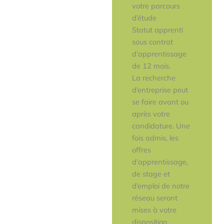
votre parcours
d’étude
Statut apprenti
sous contrat
d’apprentissage
de 12 mois.
La recherche
d’entreprise peut
se faire avant ou
après votre
candidature. Une
fois admis, les
offres
d’apprentissage,
de stage et
d’emploi de notre
réseau seront
mises à votre
disposition.