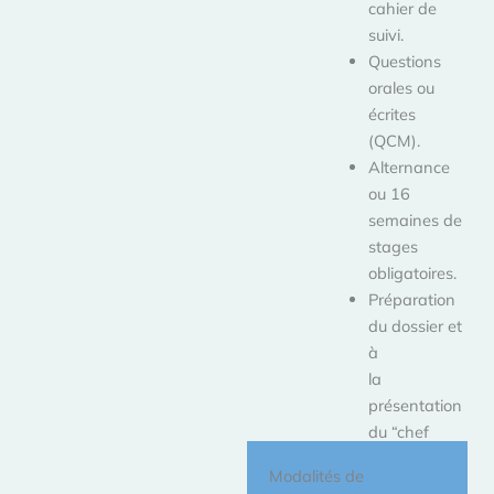
cahier de
suivi.
Questions
orales ou
écrites
(QCM).
Alternance
ou 16
semaines de
stages
obligatoires.
Préparation
du dossier et
à
la
présentation
du “chef
d’oeuvre.”
Modalités de
Prêt de livres.