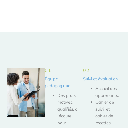
3 forces pour une
formation réussie
01
02
Équipe
Suivi et évaluation
pédagogique
Accueil des
Des profs
apprenants.
motivés,
Cahier de
qualifiés, à
suivi et
l’écoute…
cahier de
pour
recettes.