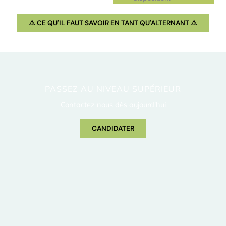
⚠️​ CE QU'IL FAUT SAVOIR EN TANT QU'ALTERNANT ⚠️​
PASSEZ AU NIVEAU SUPÉRIEUR
Contactez nous dès aujourd'hui
CANDIDATER