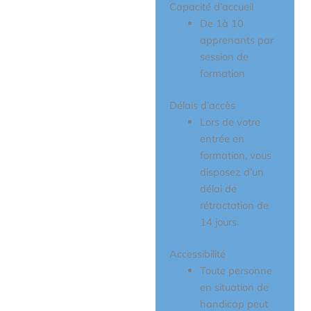
Capacité d’accueil​
De 1à 10
apprenants par
session de
formation
Délais d’accès
Lors de votre
entrée en
formation, vous
disposez d’un
délai de
rétractation de
14 jours.
Accessibilité
Toute personne
en situation de
handicap peut