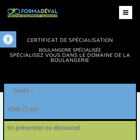
Aller
MAIN
au
MEN
contenu
Ouvrir la barre d’outils
CERTIFICAT DE SPÉCIALISATION
BOULANGERIE SPÉCIALISÉE
SPÉCIALISEZ VOUS DANS LE DOMAINE DE LA
BOULANGERIE
Durée :
420h (1 an)
En présentiel ou distanciel