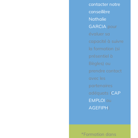
contacter notre
conseillère
Nathalie
GARCIA
pour
évaluer sa
capacité à suivre
la formation (si
présentiel à
Bègles) ou
prendre contact
avec les
partenaires
adéquats (
CAP
EMPLOI
ou
AGEFIPH
)
*
Formation dans