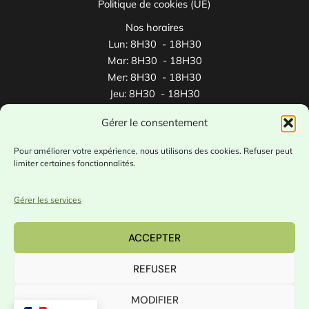
Politique de cookies (UE)
Nos horaires
Lun: 8H30 - 18H30
Mar: 8H30 - 18H30
Mer: 8H30 - 18H30
Jeu: 8H30 - 18H30
Ven: 8H30 - 18H30
Gérer le consentement
Sam: 8H30 - 12H30
Pour améliorer votre expérience, nous utilisons des cookies. Refuser peut
limiter certaines fonctionnalités.
🎓 ​Partenaire avec
1jeune1solution.gouv.fr
/
alternance.emploi.gouv.fr
Gérer les services
ACCEPTER
Copyright © 2026
Formadéval -
RCS Bordeaux
809 686 140
REFUSER
Organisme enregistré au n° 75 33 16679 33 auprès de
la préfecture de la région Nouvelle Aquitaine (cet
MODIFIER
enregistrement ne vaut pas agrément de l’Etat).